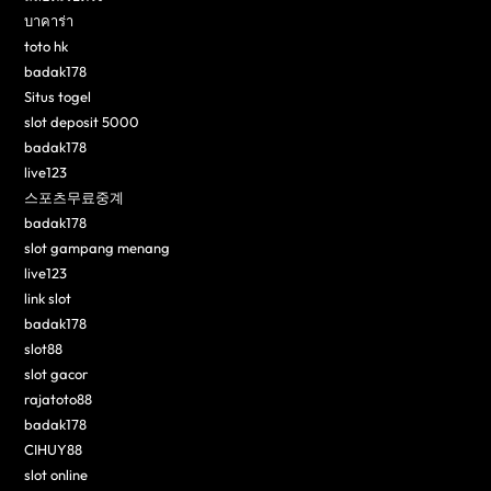
บาคาร่า
toto hk
badak178
Situs togel
slot deposit 5000
badak178
live123
스포츠무료중계
badak178
slot gampang menang
live123
link slot
badak178
slot88
slot gacor
rajatoto88
badak178
CIHUY88
slot online