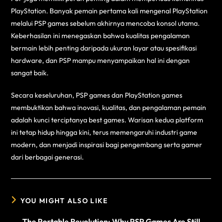
PlayStation. Banyak pemain pertama kali mengenal PlayStation
melalui PSP games sebelum akhirnya mencoba konsol utama.
Keberhasilan ini menegaskan bahwa kualitas pengalaman
bermain lebih penting daripada ukuran layar atau spesifikasi
hardware, dan PSP mampu menyampaikan hal ini dengan
sangat baik.
Secara keseluruhan, PSP games dan PlayStation games
membuktikan bahwa inovasi, kualitas, dan pengalaman pemain
adalah kunci terciptanya best games. Warisan kedua platform
ini tetap hidup hingga kini, terus memengaruhi industri game
modern, dan menjadi inspirasi bagi pengembang serta gamer
dari berbagai generasi.
YOU MIGHT ALSO LIKE
The Portable Revolution: Why PSP Games Are Still