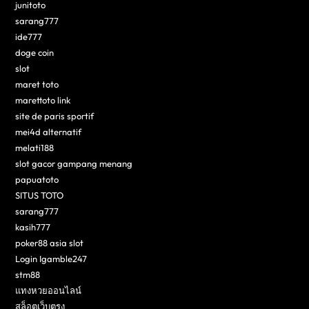
junitoto
sarang777
ide777
doge coin
slot
maret toto
marettoto link
site de paris sportif
mei4d alternatif
melati188
slot gacor gampang menang
papuatoto
SITUS TOTO
sarang777
kasih777
poker88 asia slot
Login Igamble247
stm88
แทงหวยออนไลน์
สล็อตเว็บตรง