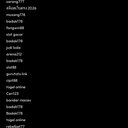
sarang777
สล็อตเว็บตรง 2026
musang178
badak178
fangwin88
slot gacor
badak178
judi bola
arena212
badak178
slot88
gurutoto link
cipit88
togel online
Ceri123
bandar macau
badak178
Badak178
togel online
rebelbet77