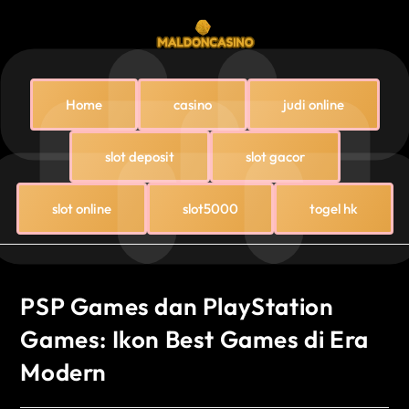
Home
casino
judi online
slot deposit
slot gacor
slot online
slot5000
togel hk
PSP Games dan PlayStation
Games: Ikon Best Games di Era
Modern