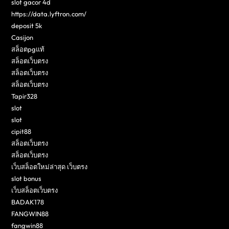
slot gacor 4d
https://data.lyftron.com/
deposit 5k
Casijon
สล็อตpgแท้
สล็อตเว็บตรง
สล็อตเว็บตรง
สล็อตเว็บตรง
Tapir328
slot
slot
cipit88
สล็อตเว็บตรง
สล็อตเว็บตรง
เว็บสล็อตใหม่ล่าสุด เว็บตรง
slot bonus
เว็บสล็อตเว็บตรง
BADAK178
FANGWIN88
fangwin88