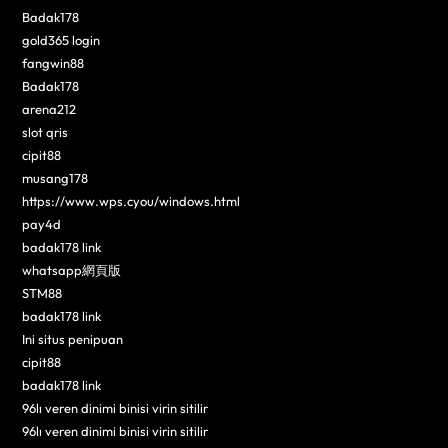
Badak178
gold365 login
fangwin88
Badak178
arena212
slot qris
cipit88
musang178
https://www.wps.cyou/windows.html
pay4d
badak178 link
whatsapp網頁版
STM88
badak178 link
Ini situs penipuan
cipit88
badak178 link
96lı veren dinimi binisi virin sitilir
96lı veren dinimi binisi virin sitilir