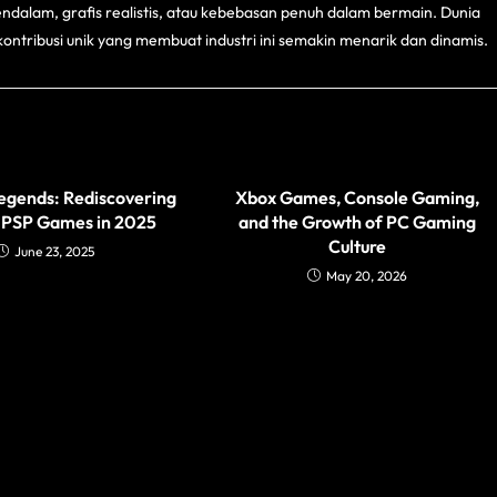
ndalam, grafis realistis, atau kebebasan penuh dalam bermain. Dunia
tribusi unik yang membuat industri ini semakin menarik dan dinamis.
egends: Rediscovering
Xbox Games, Console Gaming,
t PSP Games in 2025
and the Growth of PC Gaming
Culture
June 23, 2025
May 20, 2026