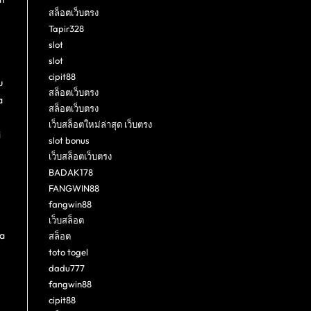
สล็อตเว็บตรง
Tapir328
slot
slot
cipit88
u
สล็อตเว็บตรง
a
สล็อตเว็บตรง
เว็บสล็อตใหม่ล่าสุด เว็บตรง
i
slot bonus
เว็บสล็อตเว็บตรง
BADAK178
FANGWIN88
fangwin88
เว็บสล็อต
na
สล็อต
toto togel
dadu777
fangwin88
cipit88