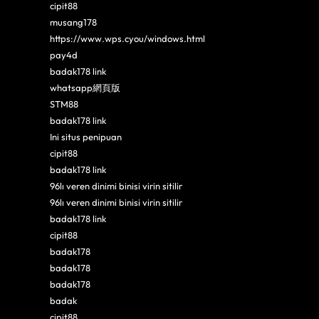
cipit88
musang178
https://www.wps.cyou/windows.html
pay4d
badak178 link
whatsapp網頁版
STM88
badak178 link
Ini situs penipuan
cipit88
badak178 link
96lı veren dinimi binisi virin sitilir
96lı veren dinimi binisi virin sitilir
badak178 link
cipit88
badak178
badak178
badak178
badak
cipit88