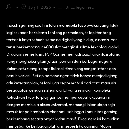
July 1, 2026
Uncategorized
Industri gaming saat ini telah memasuki fase evolusi yang tidak
lagi sekadar berbicara tentang permainan, tetapi tentang
terbentuknya sebuah semesta digital yang hidup, dinamis, dan
terus berkembang
jne800 slot
mengikuti ritme teknologi global.
Di dalam semesta ini, PvP Games menjadi pusat gravitasi utama
yang menghubungkan jutaan pemain dari berbagai negara
dalam satu ruang kompetisi real-time yang sangat intens dan
penuh variasi. Setiap pertandingan tidak hanya menjadi ajang
adu keterampilan, tetapi juga representasi dari cara manusia
beradaptasi dengan sistem digital yang semakin kompleks.
Kehadiran free-to-play games mempercepat ekspansi ini
dengan membuka akses universal, memungkinkan siapa saja
masuk tanpa hambatan ekonomi, sehingga komunitas gaming
berkembang secara organik dan masif. Ekosistem ini kemudian
menyebar ke berbagai platform seperti Pc gaming, Mobile