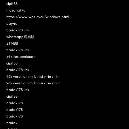
cipit88
musang178
https://www.wps.cyou/windows.html
pay4d
badak178 link
whatsapp網頁版
STM88
badak178 link
Ini situs penipuan
cipit88
badak178 link
96lı veren dinimi binisi virin sitilir
96lı veren dinimi binisi virin sitilir
badak178 link
cipit88
badak178
badak178
badak178
badak