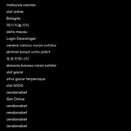
malaysia casinos
slot online
Bolagila
메이저놀이터
data macau
Login Dewatogel
veneve vonuvu vuvun vutuluv
diritmit binisit viritn sitilirt
토토커뮤니티
donomo bonoso voron sotolor
slot gacor
situs gacor terpercaya
slot 5000
cendanabet
Slot Online
cendanabet
cendanabet
cendanabet
cendanabet