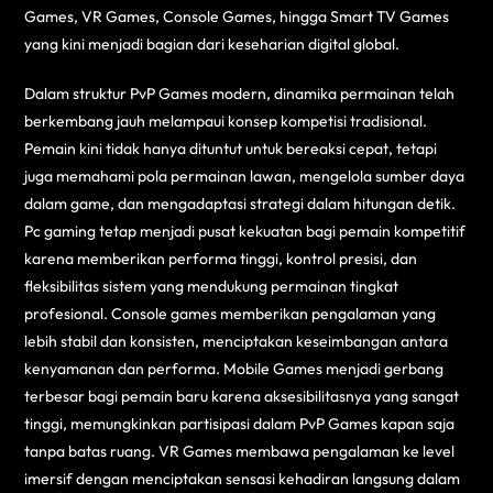
Games, VR Games, Console Games, hingga Smart TV Games
yang kini menjadi bagian dari keseharian digital global.
Dalam struktur PvP Games modern, dinamika permainan telah
berkembang jauh melampaui konsep kompetisi tradisional.
Pemain kini tidak hanya dituntut untuk bereaksi cepat, tetapi
juga memahami pola permainan lawan, mengelola sumber daya
dalam game, dan mengadaptasi strategi dalam hitungan detik.
Pc gaming tetap menjadi pusat kekuatan bagi pemain kompetitif
karena memberikan performa tinggi, kontrol presisi, dan
fleksibilitas sistem yang mendukung permainan tingkat
profesional. Console games memberikan pengalaman yang
lebih stabil dan konsisten, menciptakan keseimbangan antara
kenyamanan dan performa. Mobile Games menjadi gerbang
terbesar bagi pemain baru karena aksesibilitasnya yang sangat
tinggi, memungkinkan partisipasi dalam PvP Games kapan saja
tanpa batas ruang. VR Games membawa pengalaman ke level
imersif dengan menciptakan sensasi kehadiran langsung dalam