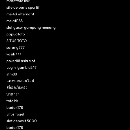
marettoto link
site de paris sportif
mei4d alternatif
melati188
slot gacor gampang menang
papuatoto
SITUS TOTO
sarang777
kasih777
poker88 asia slot
Login Igamble247
stm88
แทงหวยออนไลน์
สล็อตเว็บตรง
บาคาร่า
toto hk
badak178
Situs togel
slot deposit 5000
badak178