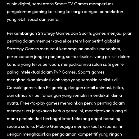
dunia digital, sementara Smart TV Games memperluas
pengalaman gaming ke ruang keluarga dengan pendekatan
yang lebih sosial dan santai.
Perkembangan Strategy Games dan Sports games menjadi pilar
penting dalam memperkaya ekosistem kompetitif global ini.
Strategy Games menuntut kemampuan analisis mendalam,
perencanaan jangka panjang, serta eksekusi yang presisi dalam
kondisi yang terus berubah, menjadikannya salah satu genre
paling intelektual dalam PvP Games. Sports games
menghadirkan simulasi olahraga yang semakin realistis di
Console games dan Pc gaming, dengan detail animasi, fisika,
dan atmosfer pertandingan yang semakin mendekati dunia
nyata. Free-to-play games memainkan peran penting dalam
memperluas jangkauan kedua genre ini, menciptakan ruang di
mana pemain dari berbagai latar belakang dapat bersaing
secara setara. Mobile Games juga memperkuat ekspansi ini
dengan menghadirkan pengalaman kompetitif yang ringan