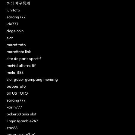
해외야구중계
junitoto
sarang777
ide777
doge coin
slot
maret toto
marettoto link
site de paris sportif
mei4d alternatif
melati188
slot gacor gampang menang
papuatoto
SITUS TOTO
sarang777
kasih777
poker88 asia slot
Login Igamble247
stm88
แทงหวยออนไลน์