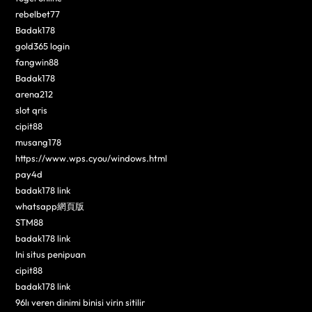
rebelbet77
Badak178
gold365 login
fangwin88
Badak178
arena212
slot qris
cipit88
musang178
https://www.wps.cyou/windows.html
pay4d
badak178 link
whatsapp網頁版
STM88
badak178 link
Ini situs penipuan
cipit88
badak178 link
96lı veren dinimi binisi virin sitilir