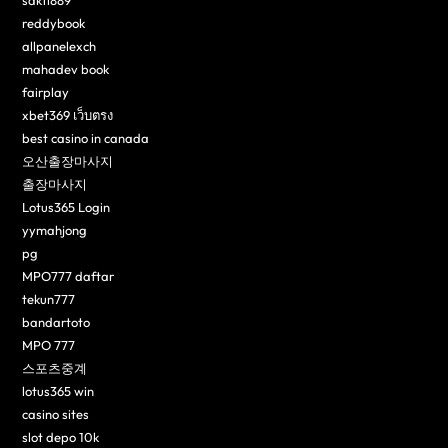
reddybook
allpanelexch
mahadev book
fairplay
xbet369 เว็บตรง
best casino in canada
오산출장마사지
출장마사지
Lotus365 Login
yymahjong
pg
MPO777 daftar
tekun777
bandartoto
MPO 777
스포츠중계
lotus365 win
casino sites
slot depo 10k