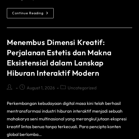
Continue Reading
Menembus Dimensi Kreatif:
Perjalanan Estetis dan Makna
Eksistensial dalam Lanskap
Hiburan Interaktif Modern
August 1, 2026
Uncategorized
Perkembangan kebudayaan digital masa kini telah berhasil
mentransformasi industri hiburan interaktif menjadi sebuah
mahakarya seni multinasional yang merangkul jutaan ekspresi
kreatif lintas benua tanpa terkecuali. Para pencipta konten
global berlomba…