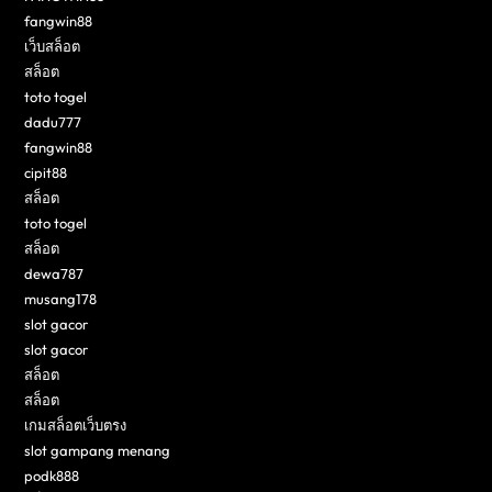
fangwin88
เว็บสล็อต
สล็อต
toto togel
dadu777
fangwin88
cipit88
สล็อต
toto togel
สล็อต
dewa787
musang178
slot gacor
slot gacor
สล็อต
สล็อต
เกมสล็อตเว็บตรง
slot gampang menang
podk888