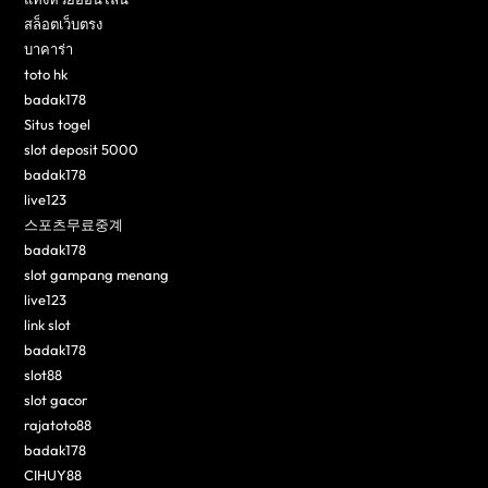
สล็อตเว็บตรง
บาคาร่า
toto hk
badak178
Situs togel
slot deposit 5000
badak178
live123
스포츠무료중계
badak178
slot gampang menang
live123
link slot
badak178
slot88
slot gacor
rajatoto88
badak178
CIHUY88