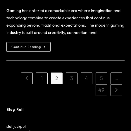
Gaming has entered a remarkable era where imagination and
technology combine to create experiences that continue
expanding beyond traditional expectations. The modern gaming
industry is built around creativity, connection, and…
Continue Reading
1
2
3
4
5
…
49
Blog Roll
slot jackpot