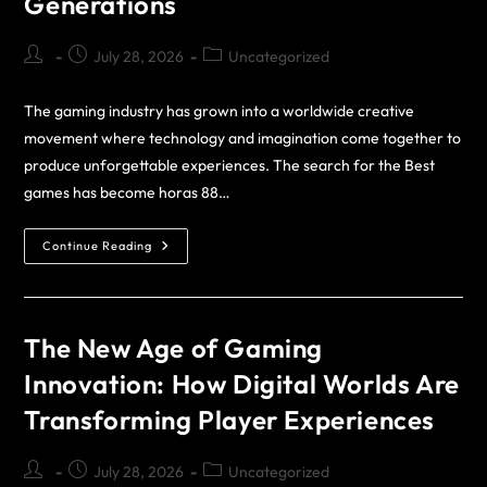
Generations
July 28, 2026
Uncategorized
The gaming industry has grown into a worldwide creative
movement where technology and imagination come together to
produce unforgettable experiences. The search for the Best
games has become horas 88…
Continue Reading
The New Age of Gaming
Innovation: How Digital Worlds Are
Transforming Player Experiences
July 28, 2026
Uncategorized