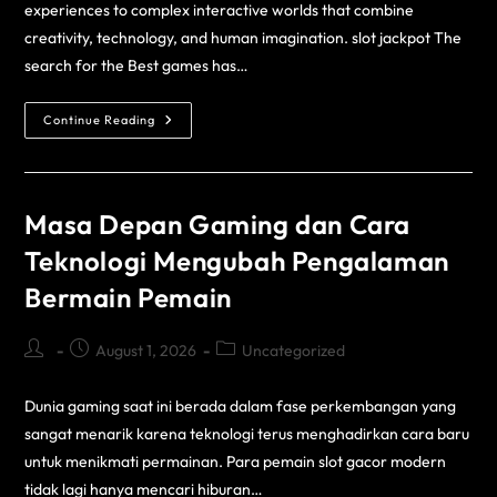
experiences to complex interactive worlds that combine
creativity, technology, and human imagination. slot jackpot The
search for the Best games has…
Continue Reading
Masa Depan Gaming dan Cara
Teknologi Mengubah Pengalaman
Bermain Pemain
August 1, 2026
Uncategorized
Dunia gaming saat ini berada dalam fase perkembangan yang
sangat menarik karena teknologi terus menghadirkan cara baru
untuk menikmati permainan. Para pemain slot gacor modern
tidak lagi hanya mencari hiburan…