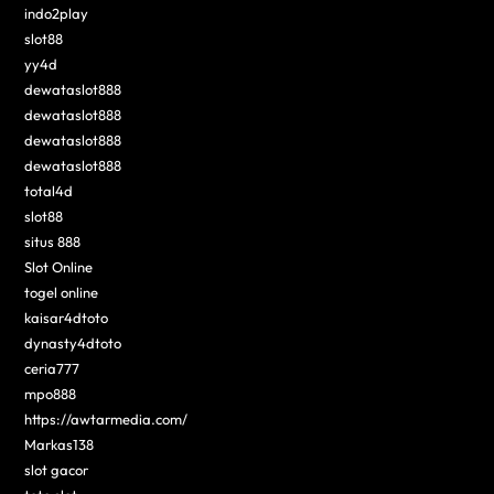
indo2play
slot88
yy4d
dewataslot888
dewataslot888
dewataslot888
dewataslot888
total4d
slot88
situs 888
Slot Online
togel online
kaisar4dtoto
dynasty4dtoto
ceria777
mpo888
https://awtarmedia.com/
Markas138
slot gacor