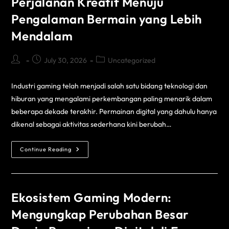
Perjalanan Kreatif Menuju
Pengalaman Bermain yang Lebih
Mendalam
July 30, 2026
Uncategorized
Industri gaming telah menjadi salah satu bidang teknologi dan
hiburan yang mengalami perkembangan paling menarik dalam
beberapa dekade terakhir. Permainan digital yang dahulu hanya
dikenal sebagai aktivitas sederhana kini berubah…
Continue Reading
Ekosistem Gaming Modern:
Mengungkap Perubahan Besar