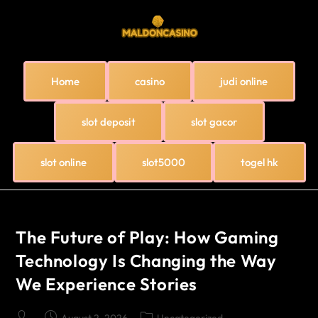
Home
casino
judi online
slot deposit
slot gacor
slot online
slot5000
togel hk
The Future of Play: How Gaming
Technology Is Changing the Way
We Experience Stories
August 2, 2026
Uncategorized