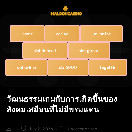
Home
casino
judi online
slot deposit
slot gacor
slot online
slot5000
togel hk
วัฒนธรรมเกมกับการเกิดขึ้นของ
สังคมเสมือนที่ไม่มีพรมแดน
July 2, 2026
Uncategorized