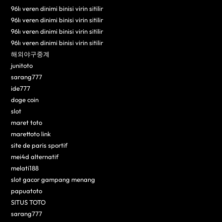
96lı veren dinimi binisi virin sitilir
96lı veren dinimi binisi virin sitilir
96lı veren dinimi binisi virin sitilir
96lı veren dinimi binisi virin sitilir
해외야구중계
junitoto
sarang777
ide777
doge coin
slot
maret toto
marettoto link
site de paris sportif
mei4d alternatif
melati188
slot gacor gampang menang
papuatoto
SITUS TOTO
sarang777