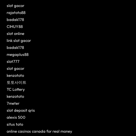
slot gacor
rajatoto88
badak178
CIHUY88
slot online
link slot gacor
badak178
megaplus88
slot777
slot gacor
kenzototo
토토사이트
TC Lottery
kenzototo
7meter
slot deposit qris
alexis 500
situs toto
online casinos canada for real money