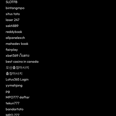
SLOTFB
bintangmpo
situs toto
laser 247
sakti889
reddybook
allpanelexch
mahadev book
fairplay
xbet369 เว็บตรง
best casino in canada
오산출장마사지
출장마사지
Lotus365 Login
yymahjong
pg
MPO777 daftar
tekun777
bandartoto
MPO 777