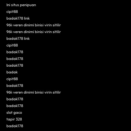
Ini situs penipuan
cipit88
badak178 link
96lı veren dinimi binisi virin sitilir
96lı veren dinimi binisi virin sitilir
badak178 link
cipit88
badak178
badak178
badak178
badak
cipit88
badak178
96lı veren dinimi binisi virin sitilir
badak178
badak178
slot gaco
tapir 328
badak178