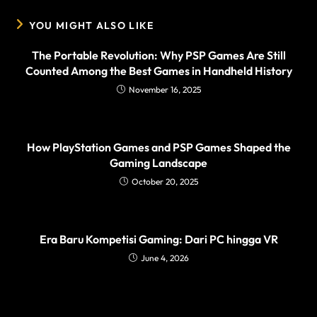
YOU MIGHT ALSO LIKE
The Portable Revolution: Why PSP Games Are Still
Counted Among the Best Games in Handheld History
November 16, 2025
How PlayStation Games and PSP Games Shaped the
Gaming Landscape
October 20, 2025
Era Baru Kompetisi Gaming: Dari PC hingga VR
June 4, 2026