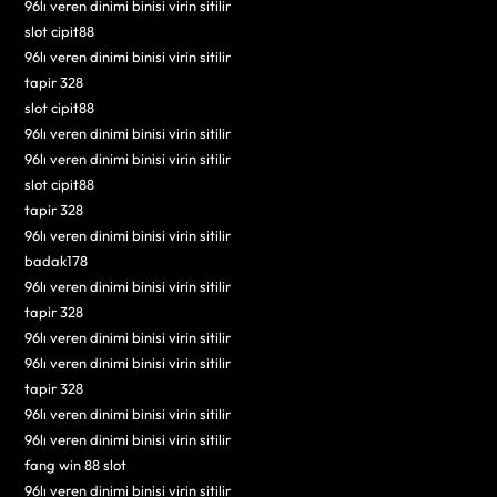
96lı veren dinimi binisi virin sitilir
slot cipit88
96lı veren dinimi binisi virin sitilir
tapir 328
slot cipit88
96lı veren dinimi binisi virin sitilir
96lı veren dinimi binisi virin sitilir
slot cipit88
tapir 328
96lı veren dinimi binisi virin sitilir
badak178
96lı veren dinimi binisi virin sitilir
tapir 328
96lı veren dinimi binisi virin sitilir
96lı veren dinimi binisi virin sitilir
tapir 328
96lı veren dinimi binisi virin sitilir
96lı veren dinimi binisi virin sitilir
fang win 88 slot
96lı veren dinimi binisi virin sitilir